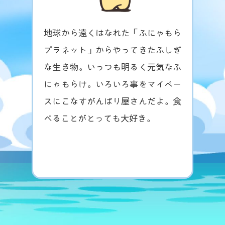
地球から遠くはなれた「ふにゃもら
地
プラネット」からやってきたふしぎ
世
な生き物。いっつも明るく元気なふ
な
にゃもらけ。いろいろ事をマイペー
で
スにこなすがんばり屋さんだよ。食
し
べることがとっても大好き。