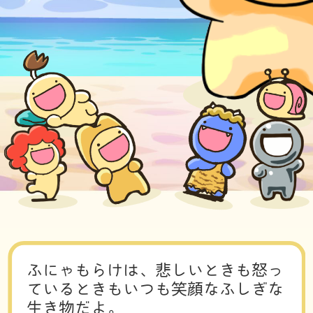
ふ
に
ゃ
も
ら
け
は
、
悲
し
い
と
き
も
怒
っ
て
い
る
と
き
も
い
つ
も
笑
顔
な
ふ
し
ぎ
な
生
き
物
だ
よ
。