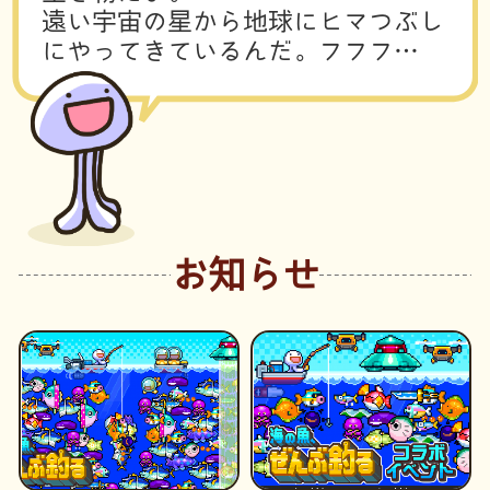
遠
い
宇
宙
の
星
か
ら
地
球
に
ヒ
マ
つ
ぶ
し
に
や
っ
て
き
て
い
る
ん
だ
。
フ
フ
フ
…
お知らせ