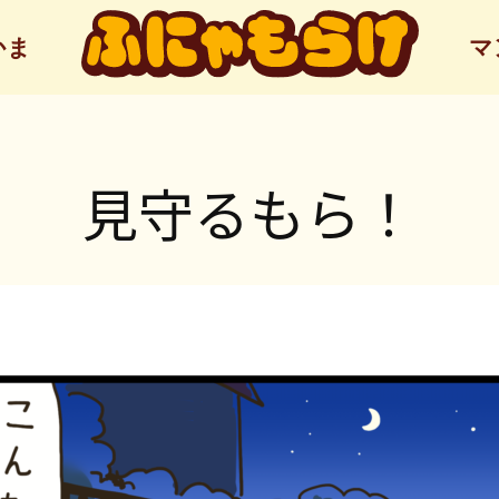
かま
マ
見守るもら！